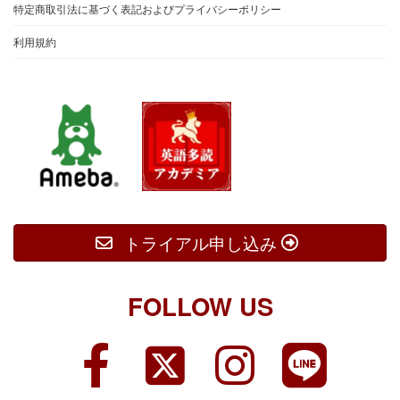
特定商取引法に基づく表記およびプライバシーポリシー
利用規約
トライアル申し込み
FOLLOW US
ア
ア
ア
ア
イ
イ
イ
イ
コ
コ
コ
コ
ン
ン
ン
ン
リ
リ
リ
リ
ン
ン
ン
ン