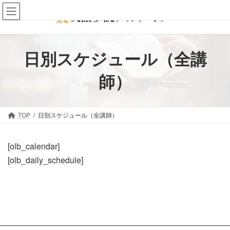
コ
ナ
ン
ビ
テ
ゲ
ン
ー
日別スケジュール（全講
ツ
シ
へ
ョ
師）
ス
ン
キ
に
ッ
移
TOP
日別スケジュール（全講師）
プ
動
[olb_calendar]
[olb_daily_schedule]