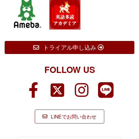
トライアル申し込み
FOLLOW US
ア
ア
ア
ア
イ
イ
イ
イ
コ
コ
コ
コ
ン
ン
ン
ン
リ
リ
リ
リ
ン
ン
ン
ン
ク
ク
ク
ク
LINEでお問い合わせ