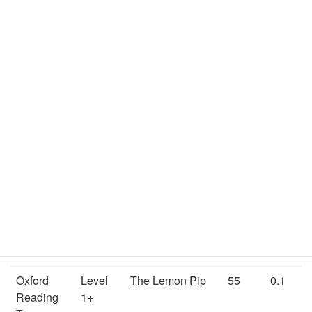
Tree
Oxford
Level
Stuck!
42
0.1
Reading
1+
Tree
Oxford
Level
The Bag In the
56
0.1
Reading
1+
Bin
Tree
Oxford
Level
The Big Red Bus
46
0.1
Reading
1+
Tree
Oxford
Level
The Sock
51
0.1
Reading
1+
Tree
Oxford
Level
The Lemon Pip
55
0.1
Reading
1+