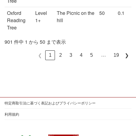
Tree
Oxford
Level
The Picnic on the
50
0.1
Reading
1+
hill
Tree
901 件中 1 から 50 まで表示
…
1
2
3
4
5
19
❮
❯
特定商取引法に基づく表記およびプライバシーポリシー
利用規約