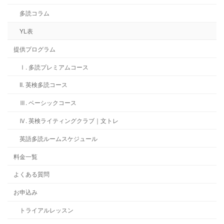
多読コラム
YL表
提供プログラム
Ⅰ. 多読プレミアムコース
II. 英検多読コース
Ⅲ. ベーシックコース
Ⅳ. 英検ライティングクラブ｜文トレ
英語多読ルームスケジュール
料金一覧
よくある質問
お申込み
トライアルレッスン