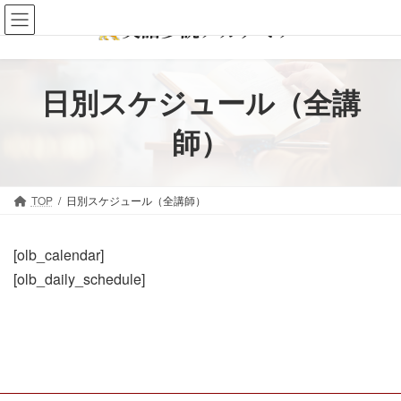
コ
ナ
ン
ビ
テ
ゲ
ン
ー
日別スケジュール（全講
ツ
シ
へ
ョ
師）
ス
ン
キ
に
ッ
移
TOP
日別スケジュール（全講師）
プ
動
[olb_calendar]
[olb_daily_schedule]