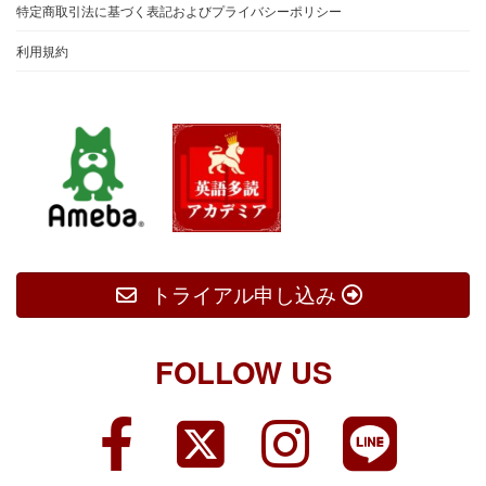
特定商取引法に基づく表記およびプライバシーポリシー
利用規約
トライアル申し込み
FOLLOW US
ア
ア
ア
ア
イ
イ
イ
イ
コ
コ
コ
コ
ン
ン
ン
ン
リ
リ
リ
リ
ン
ン
ン
ン