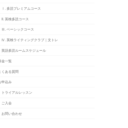
Ⅰ. 多読プレミアムコース
II. 英検多読コース
Ⅲ. ベーシックコース
Ⅳ. 英検ライティングクラブ｜文トレ
英語多読ルームスケジュール
料金一覧
よくある質問
お申込み
トライアルレッスン
ご入会
お問い合わせ