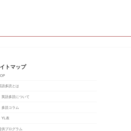
イトマップ
TOP
英語多読とは
英語多読について
多読コラム
YL表
提供プログラム