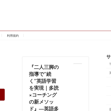
利用規約
サ
『二人三脚の
指導で”続
く”英語学習
を実現｜多読
×コーチング
の新メソッ
ド』―英語多