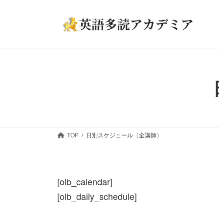
コ
ナ
ン
ビ
テ
ゲ
ン
ー
ツ
シ
へ
ョ
ス
ン
キ
に
ッ
移
プ
動
TOP
日別スケジュール（全講師）
[olb_calendar]
[olb_daily_schedule]