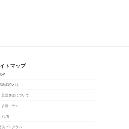
イトマップ
TOP
英語多読とは
英語多読について
多読コラム
YL表
提供プログラム