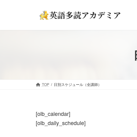
コ
ナ
ン
ビ
テ
ゲ
ン
ー
ツ
シ
へ
ョ
ス
ン
キ
に
ッ
移
プ
動
TOP
日別スケジュール（全講師）
[olb_calendar]
[olb_daily_schedule]