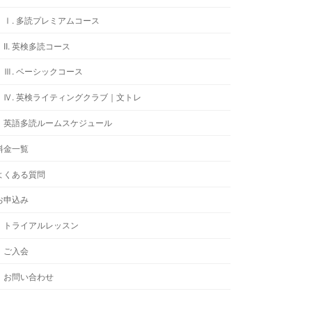
Ⅰ. 多読プレミアムコース
II. 英検多読コース
Ⅲ. ベーシックコース
Ⅳ. 英検ライティングクラブ｜文トレ
英語多読ルームスケジュール
料金一覧
よくある質問
お申込み
トライアルレッスン
ご入会
お問い合わせ