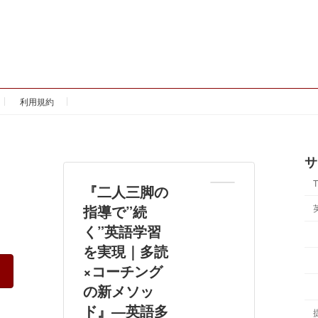
利用規約
サ
『二人三脚の
指導で”続
く”英語学習
を実現｜多読
×コーチング
の新メソッ
ド』―英語多