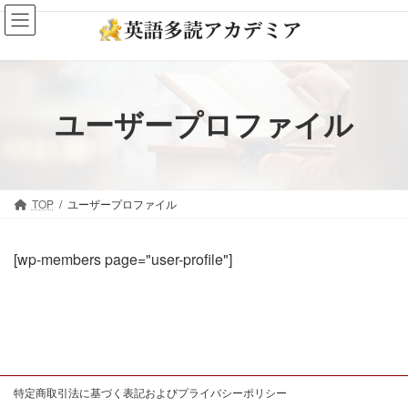
コ
ナ
ン
ビ
テ
ゲ
ン
ー
ツ
シ
ユーザープロファイル
へ
ョ
ス
ン
キ
に
ッ
移
TOP
ユーザープロファイル
プ
動
[wp-members page="user-profile"]
特定商取引法に基づく表記およびプライバシーポリシー