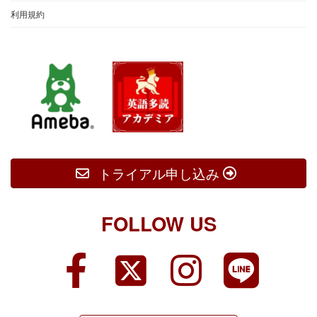
利用規約
トライアル申し込み
FOLLOW US
ア
ア
ア
ア
イ
イ
イ
イ
コ
コ
コ
コ
ン
ン
ン
ン
リ
リ
リ
リ
ン
ン
ン
ン
ク
ク
ク
ク